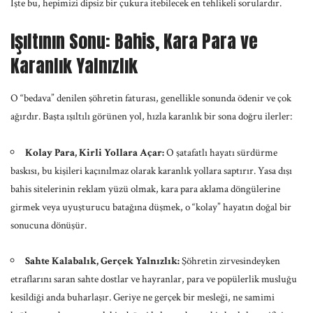
İşte bu, hepimizi dipsiz bir çukura itebilecek en tehlikeli sorulardır.
Işıltının Sonu: Bahis, Kara Para ve
Karanlık Yalnızlık
O “bedava” denilen şöhretin faturası, genellikle sonunda ödenir ve çok
ağırdır. Başta ışıltılı görünen yol, hızla karanlık bir sona doğru ilerler:
Kolay Para, Kirli Yollara Açar:
O şatafatlı hayatı sürdürme
baskısı, bu kişileri kaçınılmaz olarak karanlık yollara saptırır. Yasa dışı
bahis sitelerinin reklam yüzü olmak, kara para aklama döngülerine
girmek veya uyuşturucu batağına düşmek, o “kolay” hayatın doğal bir
sonucuna dönüşür.
Sahte Kalabalık, Gerçek Yalnızlık:
Şöhretin zirvesindeyken
etraflarını saran sahte dostlar ve hayranlar, para ve popülerlik musluğu
kesildiği anda buharlaşır. Geriye ne gerçek bir mesleği, ne samimi