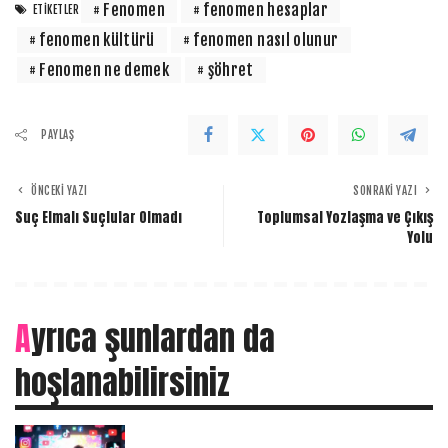
Fenomen
fenomen hesaplar
ETIKETLER
fenomen kültürü
fenomen nasıl olunur
Fenomen ne demek
şöhret
PAYLAŞ
ÖNCEKI YAZI
SONRAKI YAZI
Suç Elmalı Suçlular Olmadı
Toplumsal Yozlaşma ve Çıkış
Yolu
Ayrıca şunlardan da
hoşlanabilirsiniz