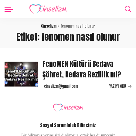
Cinselizm
>
fenomen nasıl olunur
Etiket:
fenomen nasıl olunur
FenoMEN Kültürü Bedava
Şöhret, Bedava Rezillik mi?
cinselizm@gmail.com
YAZIYI OKU
Posted
by
Sosyal Sorumluluk Bilincimiz
Biz biliyoruz yerine sizi dinliyoruz, ortak her düşünceniz