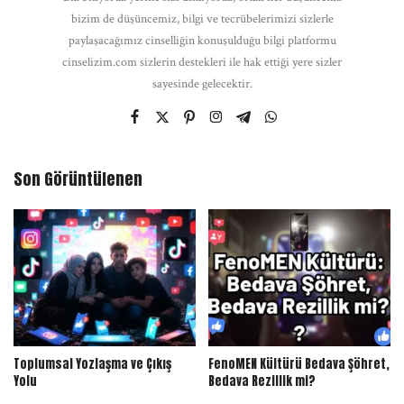
bizim de düşüncemiz, bilgi ve tecrübelerimizi sizlerle
paylaşacağımız cinselliğin konuşulduğu bilgi platformu
cinselizim.com sizlerin destekleri ile hak ettiği yere sizler
sayesinde gelecektir.
Son Görüntülenen
Toplumsal Yozlaşma ve Çıkış
FenoMEN Kültürü Bedava Şöhret,
Yolu
Bedava Rezillik mi?