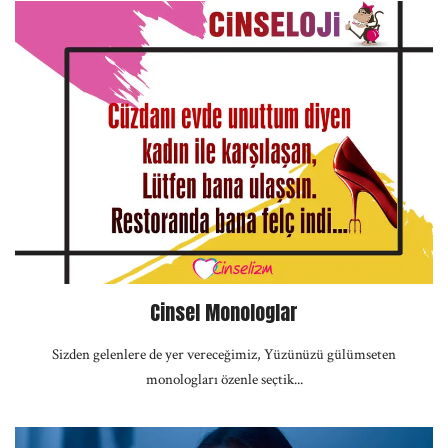
Cinsel Monologlar
Sizden gelenlere de yer vereceğimiz, Yüzünüzü gülümseten
monologları özenle seçtik...