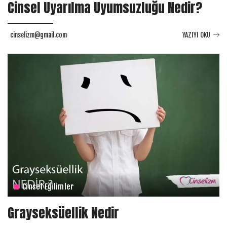
Cinsel Uyarılma Uyumsuzluğu Nedir?
cinselizm@gmail.com
YAZIYI OKU
Cinsel Eğilimler
Grayseksüellik Nedir