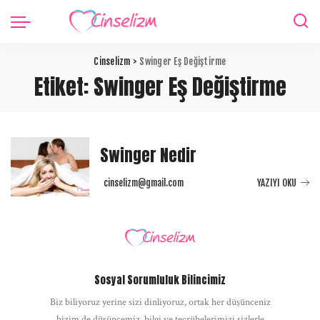
Cinselizm
>
Swinger Eş Değiştirme
Etiket:
Swinger Eş Değiştirme
Swinger Nedir
cinselizm@gmail.com
YAZIYI OKU
Posted
by
Sosyal Sorumluluk Bilincimiz
Biz biliyoruz yerine sizi dinliyoruz, ortak her düşünceniz
bizim de düşüncemiz, bilgi ve tecrübelerimizi sizlerle