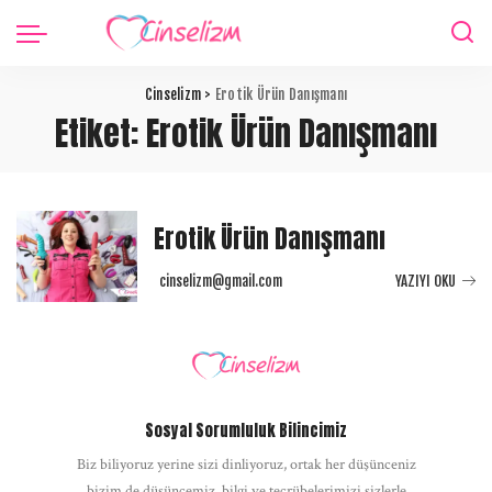
Cinselizm
>
Erotik Ürün Danışmanı
Etiket:
Erotik Ürün Danışmanı
Erotik Ürün Danışmanı
cinselizm@gmail.com
YAZIYI OKU
Posted
by
Sosyal Sorumluluk Bilincimiz
Biz biliyoruz yerine sizi dinliyoruz, ortak her düşünceniz
bizim de düşüncemiz, bilgi ve tecrübelerimizi sizlerle